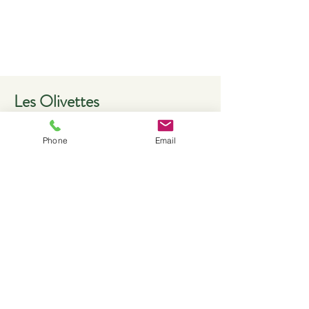
Les Olivettes
Phone
Email
Contact
Les Olivettes
1, Draille de Lautin
F-84160 LOURMARIN
+33621584541
reservations@olivettes.com
Politique de confidentialité
/ Mentions légales